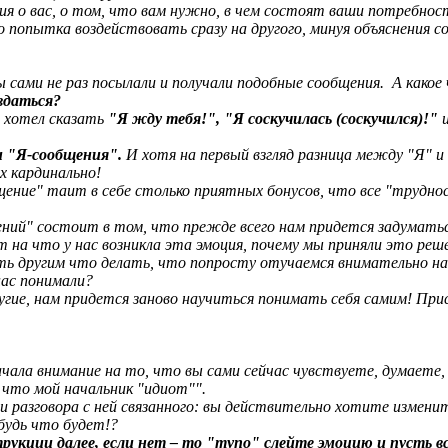
 о вас, о том, что вам нужно, в чем состоят ваши потребности
 попытка воздействовать сразу на другого, минуя объяснения со
 сами не раз посылали и получали подобные сообщения.
А какое
вдаться?
 хотел сказать
"Я жду тебя!", "Я соскучилась (соскучился)!"
и "Я-сообщения".
И хотя на первый взгляд разница между "Я" 
х кардинально!
щение" таит в себе столько приятных бонусов, что все "труд
ий" состоит в том, что прежде всего нам придется задуматься
т на что у нас возникла эта эмоция, почему мы приняли это реш
ь другим что делать, что попросту отучаемся внимательно наб
ас понимали?
угие, нам придется заново научиться понимать себя самим! Пр
чала внимание на то, что вы сами сейчас чувствуете, думаете,
 что мой начальник "идиот"".
и разговора с ней связанного: вы действительно хотите измени
будь что будет!?
рукции далее, если нет – то "тупо" слейте эмоцию и пусть в