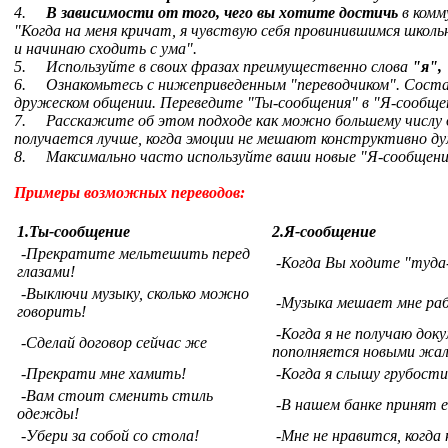
4.
В зависимости от того, чего вы хотите достичь
в комм
"Когда на меня кричат, я чувствую себя провинившимся школь
и начинаю сходить с ума".
5.
Используйте в своих фразах преимущественно слова
"я",
6.
Ознакомьтесь с нижеприведенным "переводчиком". Состав
дружеском общении. Переведите "Ты-сообщения" в "Я-сообще
7.
Расскажите об этом подходе как можно большему числу д
получается лучше, когда эмоции не мешают конструктивно д
8.
Максимально часто используйте ваши новые "Я-сообщени
Примеры возможных переводов:
1.Ты-сообщение
2.Я-сообщение
-Прекратите мельтешить перед
-Когда Вы ходите "туда
глазами!
-Выключи музыку, сколько можно
-Музыка мешает мне ра
говорить!
-Когда я не получаю до
-Сделай договор сейчас же
пополняется новыми жал
-Прекрати мне хамить!
-Когда я слышу грубости
-Вам стоит сменить стиль
-В нашем банке принят 
одежды!
-Убери за собой со стола!
-Мне не нравится, когда