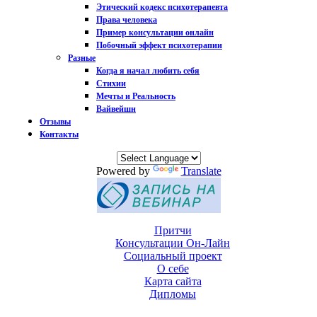
Этический кодекс психотерапевта
Права человека
Пример консультации онлайн
Побочный эффект психотерапии
Разные
Когда я начал любить себя
Стихии
Мечты и Реальность
Вайвейшн
Отзывы
Контакты
Powered by
Translate
Притчи
Консультации Он-Лайн
Социальный проект
О себе
Карта сайта
Дипломы