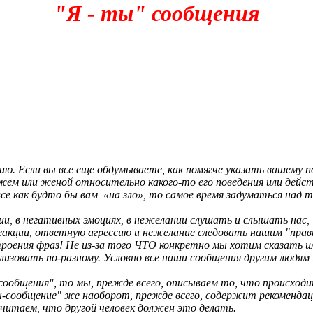
"Я - ты" сообщения
ию. Если вы все еще обдумываете, как помягче указать вашему п
ужем или женой относительно какого-то его поведения или дейс
все как будто бы вам
«на зло», то самое время задуматься над
ии, в негативных эмоциях, в нежелании слушать и слышать нас,
реакции, ответную агрессию и нежелание следовать нашим "пра
остроения фраз! Не из-за того ЧТО конкретно мы хотим сказат
изовать по-разному. Условно все наши сообщения другим людям 
общения", то мы, прежде всего, описываем то, что происходит с
Ты-сообщение" же наоборот, прежде всего, содержит рекоменда
считаем, что другой человек должен это делать.