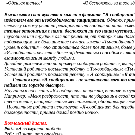
-Оденься теплее!
-Я беспокоюсь за твое зд
Высказывая свои чувства и мысли в формате "Я-сообщения" 
избавляем его от необходимости защищаться.
Однако, прим
человеку самому решать реагировать ли вообще на наши заме
теплые отношения с нами, беспокоят ли его наши чувства.
неудобные или трудные для нас решения, от которых мы долг
подавляющем же большинстве случаев замена «Ты-сообщений
уровень общения – оно становиться более позитивным, боле
«Я-сообщение» является более эффективным способом влияния 
взаимоотношения между людьми.
Давайте разберем это на примере сообщения родителя, котор
Уставший родитель посылает ребенку « Ты-сообщение»:
«Ты 
Уставший родитель посылает ребенку « Я-сообщение»:
«Я оч
Главная цель
«Я-сообщения» - не заставлять кого-то что
поймет их гораздо быстрее.
Научиться посылать «Я-сообщения» непросто, вначале могут 
Например: «Меня раздражает, что ты не убираешь в своей ко
предложения, неопределенные местоимения, обобщающие слов
Неопытные родители используют «Я-сообщения» для передачи
договоренности, пришел домой поздно ночью.
Возможный диалог:
Род.
: «Я возмущена тобой».
Реб
.: «Я знаю, что опоздал».