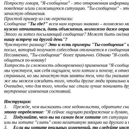
Попросту говоря, "Я-сообщение" - это откровенная информация
поведение и/или сложившуюся ситуацию. "Ты-сообщение" - это
зачастую обвинения.
Простой пример из смс-переписки:
Сообщение
"Ты где?"
всем нам хорошо знакомо – возможно мы
нужно отчитаться, дать объяснения, возможно даже опра
Этого ли хотел посылающий сообщение? Может быть он/она
нашу встречу на другой день"?
Чувствуете разницу?
Это и есть примеры "Ты-сообщения" 
посыл, который получает собеседник отличается в сообщения
Несомненно, "Ты-сообщение" более привычно. Однако "Я-сооб
общаться по-новому!
Хитрость (и сложность одновременно) применения "Я-сообщен
мы чувствуем, как себя ощущаем, чего хотим и почему, в отве
странным, но мы зачастую так заняты тем, что бы указыват
же мы можем ожидать того, чтобы другие люди правильно н
Очевидно, что для того, чтобы нас стали лучше понимать др
внутренние изменения состояний.
Инструкция:
1.
Прежде, чем высказать свое недовольства, обратите сна
этому определение
: "Я сейчас ощущаю раздражение и думаю,
2.
Подумайте, чего вы на самом деле хотите
от ситуации 
или вы хотите "слить" свою негативную эмоцию на другого и 
3.
Если вы хотите реальных изменений, то следуйте инст