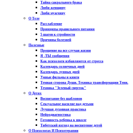
Тайна сакрального брака
Люби женщину
Люби мужчину
О Теле
Расслабление
Принципы правильного питания
5 шагов к стройности
Причины болезней
Полезные
Прощение на все случаи жизни
Я -ТЫ сообщения
Как психологи избавляются от стресса
Календарь солнечных дней
Календарь лунных дней
Умные фильмы и книги
Темная сторона Души. Техника трансформации Тени.
Техника "Зеленый сверток"
О Детях
Воспитание без шаблонов
Сексуальное насилие над детьми
Лучшая духовная практика
Нейродиагностика
Готовность ребенка к школе
Тибетский взгляд на воспитение детей
О Психологах И Психотерапии