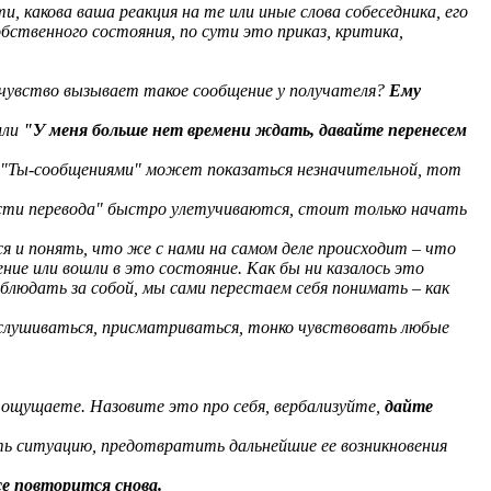
, какова ваша реакция на те или иные слова собеседника, его
бственного состояния, по сути это приказ, критика,
 чувство вызывает такое сообщение у получателя?
Ему
или
"У меня больше нет времени ждать, давайте перенесем
и "Ты-сообщениями" может показаться незначительной, тот
ности перевода" быстро улетучиваются, стоит только начать
 и понять, что же с нами на самом деле происходит – что
ение или вошли в это состояние. Как бы ни казалось это
людать за собой, мы сами перестаем себя понимать – как
ислушиваться, присматриваться, тонко чувствовать любые
 ощущаете. Назовите это про себя, вербализуйте,
дайте
ть ситуацию, предотвратить дальнейшие ее возникновения
се повторится снова.