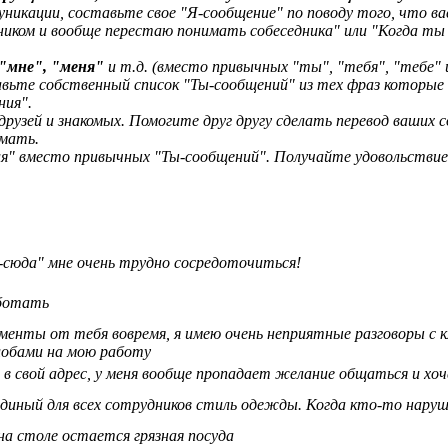
уникации, составьте свое "Я-сообщение" по поводу того, что ва
ником и вообще перестаю понимать собеседника" или "Когда ты 
 "мне", "меня"
и т.д. (вместо привычных "ты", "тебя", "тебе" и
ьте собственный список "Ты-сообщений" из тех фраз которые в
ния".
рузей и знакомых. Помогите друг другу сделать перевод ваших 
умать.
я" вместо привычных "Ты-сообщений". Получайте удовольствие
-сюда" мне очень трудно сосредоточиться!
ботать
кументы от тебя вовремя, я имею очень неприятные разговоры с
обами на мою работу
 в свой адрес, у меня вообще пропадает желание общаться и хо
единый для всех сотрудников стиль одежды. Когда кто-то нару
 на столе остается грязная посуда