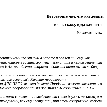
"Не говорите мне, что мне делать,
и я не скажу, куда вам идти"
Расхожая шутка.
одчиненному его ошибки в работе и объяснить ему, как
твий, которые заставляют вас нервничать и переживать, или
 тем КАК мы обычно стараемся донести наши мысли людям,
не замечая при этом как мы сами того не желая негативно
вильным советам". Как это происходит?
ь или ДЛЯ ЧЕГО мы это делаем! Проблема может заключаться
можно подразделить на два типа "Я- сообщения" и "Ты-
 нами в ответ на поведение или слова другого человека, а не
цию другому, как ему поступать, при этом совершенно может