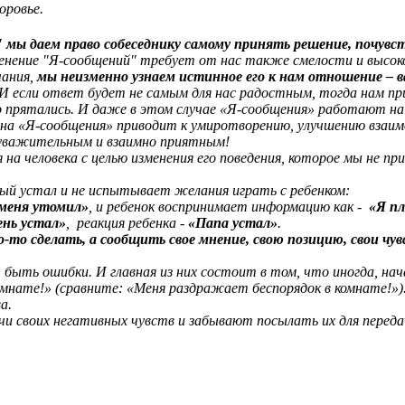
оровье.
мы даем право собеседнику самому принять решение, почувст
енение "Я-сообщений" требует от нас также смелости и высок
чания,
мы неизменно узнаем истинное его к нам отношение – в
И если ответ будет не самым для нас радостным, тогда нам п
о прятались. И даже в этом случае «Я-сообщения» работают на 
 на «Я-сообщения» приводит к умиротворению, улучшению взаи
е уважительным и взаимно приятным!
на человека с целью изменения его поведения, которое мы не пр
ый устал и не испытывает желания играть с ребенком:
меня утомил»
, и ребенок воспринимает информацию как -
«Я п
ень устал»
,
реакция ребенка -
«Папа устал»
.
-то сделать, а сообщить свое мнение, свою позицию, свои чу
быть ошибки. И главная из них состоит в том, что иногда, нач
мнате!» (сравните: «Меня раздражает беспорядок в комнате!»
а.
 своих негативных чувств и забывают посылать их для передач