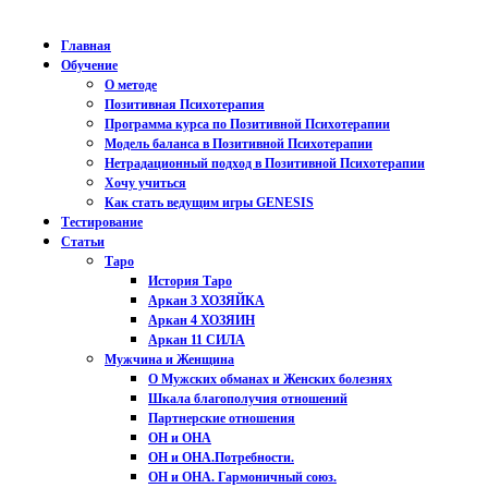
Главная
Обучение
О методе
Позитивная Психотерапия
Программа курса по Позитивной Психотерапии
Модель баланса в Позитивной Психотерапии
Нетрадационный подход в Позитивной Психотерапии
Хочу учиться
Как стать ведущим игры GENESIS
Тестирование
Статьи
Таро
История Таро
Аркан 3 ХОЗЯЙКА
Аркан 4 ХОЗЯИН
Аркан 11 СИЛА
Мужчина и Женщина
О Мужских обманах и Женских болезнях
Шкала благополучия отношений
Партнерские отношения
ОН и ОНА
ОН и ОНА.Потребности.
ОН и ОНА. Гармоничный союз.