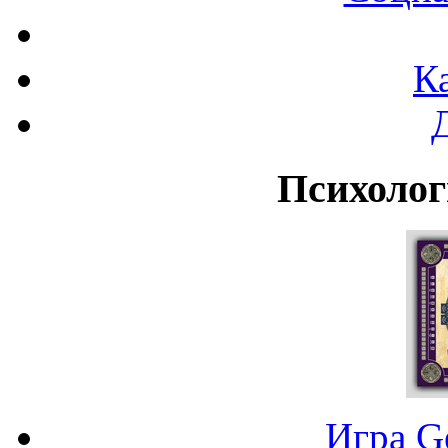
К
Психолог
Игра G