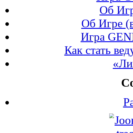
Об Игр
Об Игре (
Игра GEN
Как стать в
«Ли
С
Р