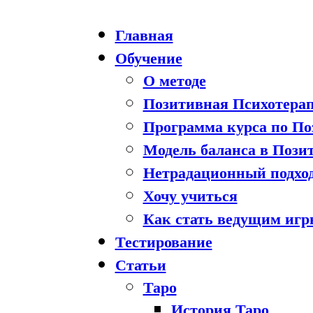
Главная
Обучение
О методе
Позитивная Психотера
Программа курса по По
Модель баланса в Пози
Нетрадационный подход
Хочу учиться
Как стать ведущим иг
Тестирование
Статьи
Таро
История Таро